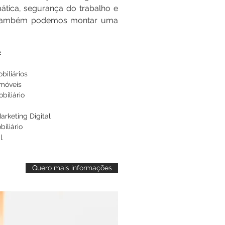
ática, segurança do trabalho e
odemos também montar uma
ou também podemos montar uma
:
biliários
móveis
biliário
arketing Digital
biliário
l
Quero mais informações